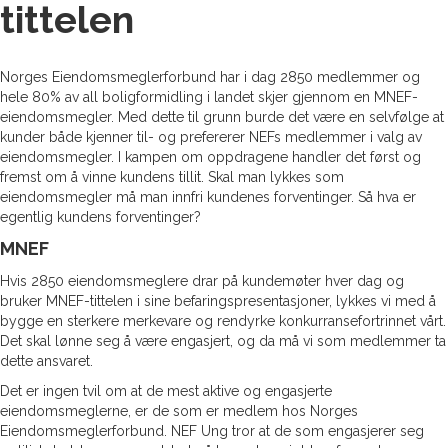
tittelen
Norges Eiendomsmeglerforbund har i dag 2850 medlemmer og
hele 80% av all boligformidling i landet skjer gjennom en MNEF-
eiendomsmegler. Med dette til grunn burde det være en selvfølge at
kunder både kjenner til- og prefererer NEFs medlemmer i valg av
eiendomsmegler. I kampen om oppdragene handler det først og
fremst om å vinne kundens tillit. Skal man lykkes som
eiendomsmegler må man innfri kundenes forventinger. Så hva er
egentlig kundens forventinger?
MNEF
Hvis 2850 eiendomsmeglere drar på kundemøter hver dag og
bruker MNEF-tittelen i sine befaringspresentasjoner, lykkes vi med å
bygge en sterkere merkevare og rendyrke konkurransefortrinnet vårt.
Det skal lønne seg å være engasjert, og da må vi som medlemmer ta
dette ansvaret.
Det er ingen tvil om at de mest aktive og engasjerte
eiendomsmeglerne, er de som er medlem hos Norges
Eiendomsmeglerforbund. NEF Ung tror at de som engasjerer seg