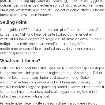
politisk, holder seg oppdatert på lovverk og jobber for en tryggere
bolighandel, også er de meglerne som vil bli foretrukket i fremtiden.
Bransjens kvalitetsstempel er MNEF, og det er denne tittelen kundene
burde etterspørre i tiden fremover.
Selling Point
Internt jobber NEF med å utarbeide en ‘’pitch’’ som kan brukes på
kundemøter. NEF Ung heier på dette tiltaket, og mener det er
verdifullt for både kjøpere og selgere at informasjon om NEFs rolle i
bolighandelen blir presentert. Verdifullt blir det også for
medlemmene, som vil få et håndfast produkt som kan brukes i
befaringspresentasjonen.
What's in it for me?
Helt siden forbundet ble stiftet i 1932 har NEF vært bransjens viktigste
talerør mot beslutningstakerne i regjeringen og på stortinget. Det er
hvert enkelt medlem som bidrar til at dette er mulig. Kloke
eiendomsmeglere som velger å bidra til bransjens utvikling. Er man
et aktivt medlem i organisasjonen og samtidig kommuniserer dette til
kundene, vil man presentere bedre på begge plan og ikke minst
bidra til en tryggere bolighandel.
På kundemøter deler vi ofte suksesshistorier fra tidligere salg og