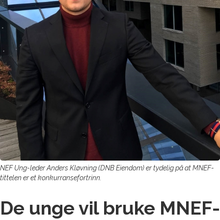
NEF Ung-leder Anders Kløvning (DNB Eiendom) er tydelig på at MNEF-
tittelen er et konkurransefortrinn.
De unge vil bruke MNEF-