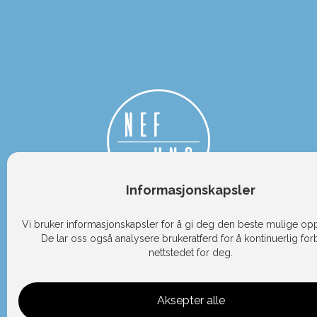
Informasjonskapsler
Kontakt NEF Ung
Vi bruker informasjonskapsler for å gi deg den beste mulige op
De lar oss også analysere brukeratferd for å kontinuerlig fo
+47 951 85 186
nettstedet for deg.
Fakturainformasjon
Aksepter alle


