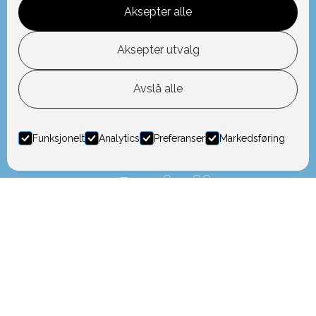
Aksepter alle
Aksepter utvalg
Avslå alle
Funksjonelt
Analytics
Preferanser
Markedsføring
Kontakt NEF Ung
+47 951 85 186
Fakturainformasjon


