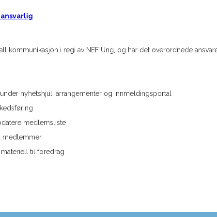
eansvarlig
r all kommunikasjon i regi av NEF Ung, og har det overordnede ansvare
erunder nyhetshjul, arrangementer og innmeldingsportal
rkedsføring
pdatere medlemsliste
til medlemmer
ateriell til foredrag