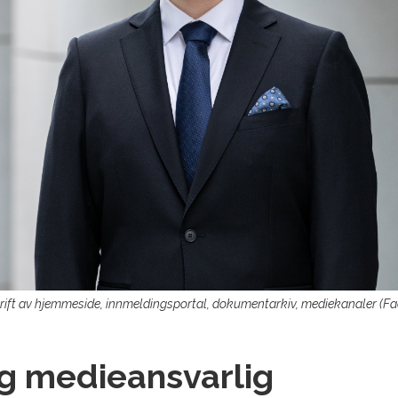
 Drift av hjemmeside, innmeldingsportal, dokumentarkiv, mediekanaler (F
 og medieansvarlig